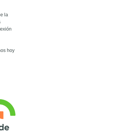
e la
s
nexión
nos hoy