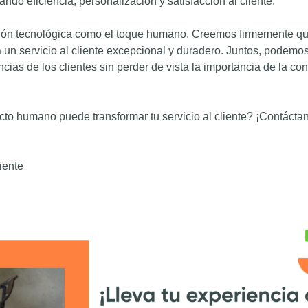
do eficiencia, personalización y satisfacción al cliente.
ción tecnológica como el toque humano. Creemos firmemente qu
 un servicio al cliente excepcional y duradero. Juntos, podemo
cias de los clientes sin perder de vista la importancia de la co
tacto humano puede transformar tu servicio al cliente? ¡Contácta
iente