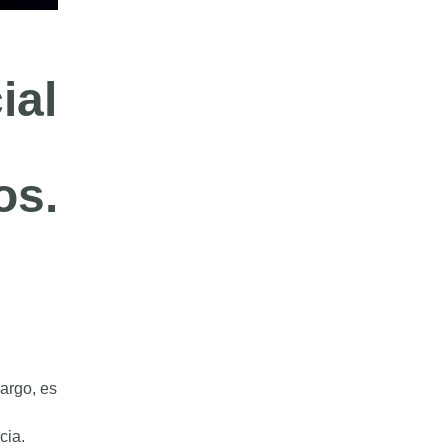
ial
os.
bargo, es
cia.