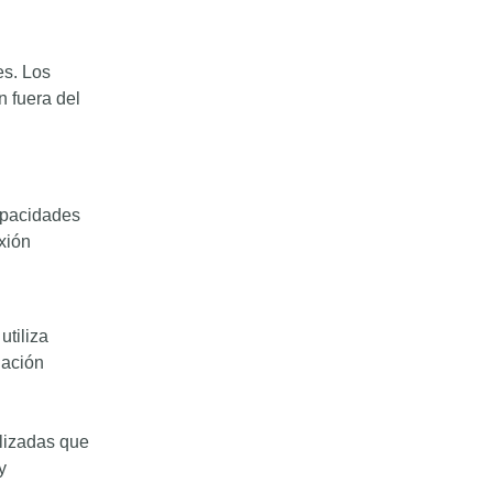
s. Los
 fuera del
capacidades
xión
utiliza
nación
lizadas que
y