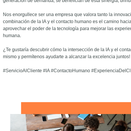
generación de demanda, se benefician de esta sinergia, brindan
Nos enorgullece ser una empresa que valora tanto la innova
combinación de la IA y el contacto humano es el camino hacia
aprovechar el poder de la tecnología para mejorar las experien
humana.
¿Te gustaría descubrir cómo la intersección de la IA y el con
mismo y permítenos ayudarte a alcanzar la excelencia juntos!
#ServicioAlCliente #IA #ContactoHumano #ExperienciaDelCl