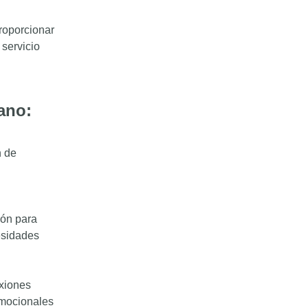
roporcionar
servicio
mano:
n de
ión para
esidades
exiones
emocionales