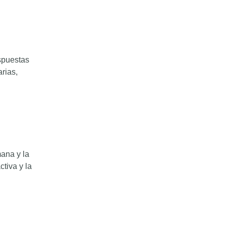
espuestas
rias,
ana y la
tiva y la