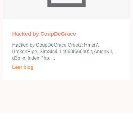
Hacked by CoupDeGrace
Hacked by CoupDeGrace Greetz: Hmei7,
BrokenPipe, SimSimi, L4663r666h05t, AntonKil,
d3b~x, Index Php, ...
Leer blog