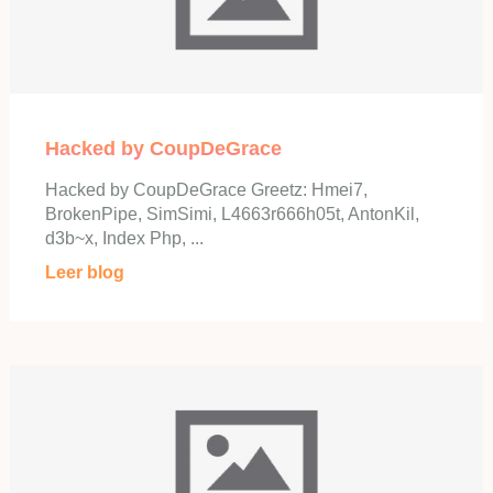
Hacked by CoupDeGrace
Hacked by CoupDeGrace Greetz: Hmei7,
BrokenPipe, SimSimi, L4663r666h05t, AntonKil,
d3b~x, Index Php, ...
Leer blog