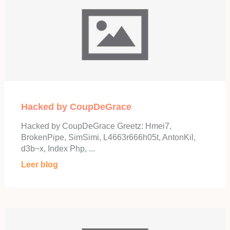
Hacked by CoupDeGrace
Hacked by CoupDeGrace Greetz: Hmei7,
BrokenPipe, SimSimi, L4663r666h05t, AntonKil,
d3b~x, Index Php, ...
Leer blog