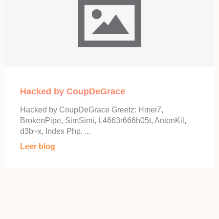
Hacked by CoupDeGrace
Hacked by CoupDeGrace Greetz: Hmei7,
BrokenPipe, SimSimi, L4663r666h05t, AntonKil,
d3b~x, Index Php, ...
Leer blog